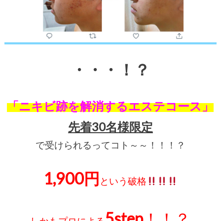
・・・！？
「ニキビ跡を解消するエステコース」
先着30名様限定
で受けられるってコト～～！！！？
1,900円
という破格
5step
！！？
しかもプロによる