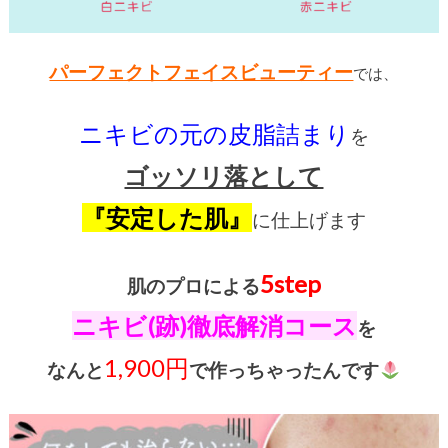
パーフェクトフェイスビューティー
では、
ニキビの元の皮脂詰まり
を
ゴッソリ落として
『安定した肌』
に仕上げます
5step
肌のプロによる
ニキビ(跡)徹底解消コース
を
1,900円
なんと
で作っちゃったんです