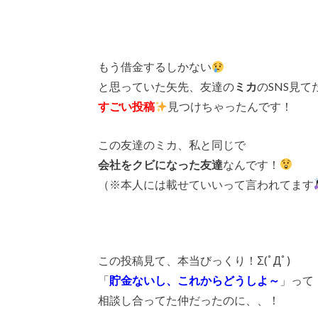
もう借金するしかない
と思っていた矢先、友達の
ミカ
のSNS見て
すごい投稿
見つけちゃったんです！
この友達のミカ、私と同じで
会社をクビになった友達
なんです！
（※本人には載せていいって言われてます
この投稿見て、本当びっくり！Σ(ﾟДﾟ)
「
貯金ないし、これからどうしよ～
」って
相談し合ってた仲だったのに、、！