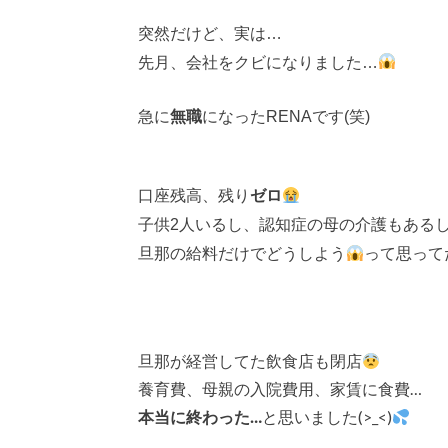
突然だけど、実は…
先月、会社をクビになりました…
急に
無職
になったRENAです(笑)
口座残高、残り
ゼロ
子供2人いるし、認知症の母の介護もある
旦那の給料だけでどうしよう
って思って
旦那が経営してた飲食店も閉店
養育費、母親の入院費用、家賃に食費…
本当に終わった…
と思いました(>_<)