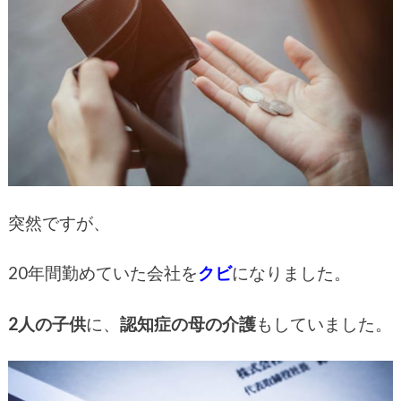
突然ですが、
20年間勤めていた会社を
クビ
になりました。
2人の子供
に、
認知症の母の介護
もしていました。