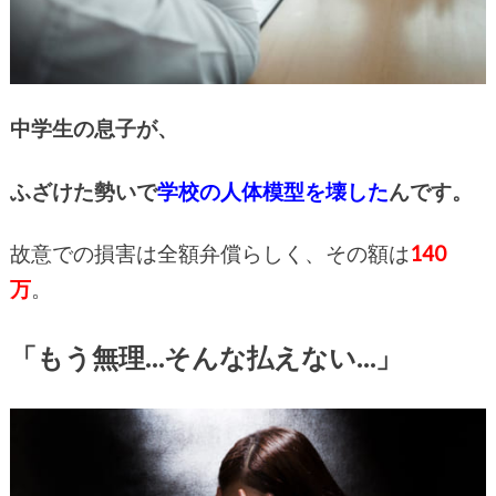
中学生の息子が、
ふざけた勢いで
学校の人体模型を壊した
んです。
故意での損害は全額弁償らしく、その額は
140
万
。
「もう無理…そんな払えない…」