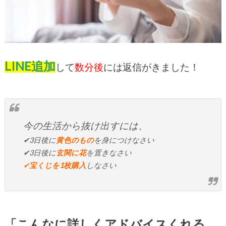
LINE追加
して
数分後
には返信がきました！
今の生活から抜け出すには、
✔3日後に
黄色のもの
を身につけなさい
✔3日後に
玄関に花
を置きなさい
✔
宝くじを1枚購入
しなさい
「こんなに詳しくアドバイスくれる