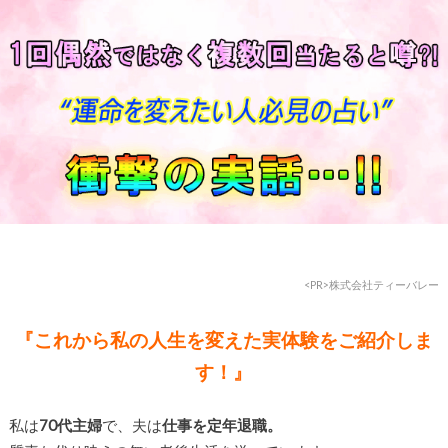
<PR>
株式会社ティーバレー
『これから私の人生を変えた実体験をご紹介しま
す！』
私は
70代主婦
で、夫は
仕事を定年退職。