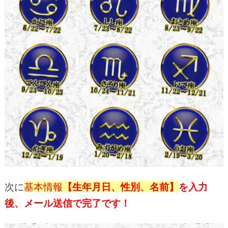
次に
基本情報
【生年月日、性別、名前】
を入力
後、メール送信で完了です！