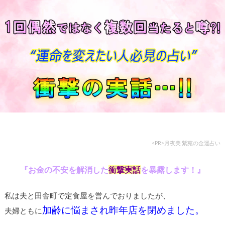
<PR>月夜美 紫苑の金運占い
『お金の不安を解消した
衝撃実話
を暴露します！』
私は夫と田舎町で定食屋を営んでおりましたが、
加齢に悩まされ昨年店を閉めました。
夫婦ともに