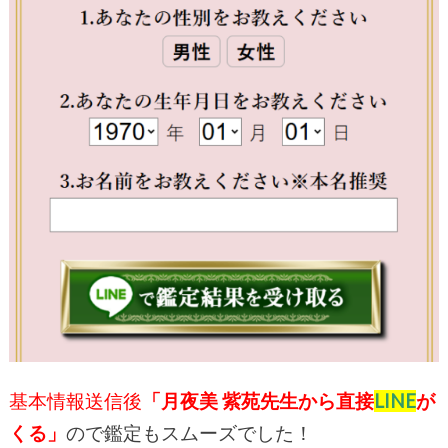
基本情報送信後
「
月夜美 紫苑
先生
から直接
LINE
が
くる」
ので鑑定もスムーズでした！