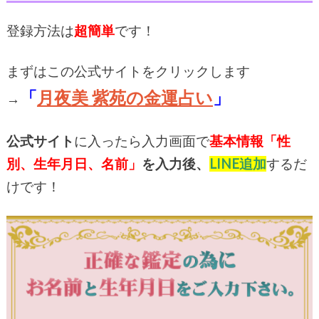
登録方法は
超簡単
です！
まずはこの公式サイトをクリックします
「
月夜美 紫苑の金運占い
」
→
公式サイト
に入ったら入力画面で
基本情報「性
別、生年月日、名前」
を入力後、
LINE追加
するだ
けです！