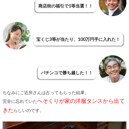
商店街の福引で1等当選！！
宝くじ3等が当たり、100万円手に入れた！
パチンコで勝ち越した！！
ちなみにご近所さんは占ってもらった結果、
へそくりが家の洋服タンスから出て
完全に忘れていた
きた
らしいのです。