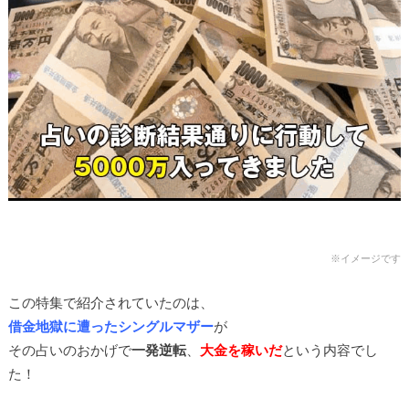
※イメージです
この特集で紹介されていたのは、
借金地獄に遭ったシングルマザー
が
その占いのおかげで
一発逆転
、
大金を稼いだ
という内容でし
た！