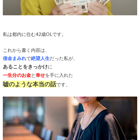
私は都内に住む42歳OLです。
これから書く内容は、
借金まみれ
で
絶望人生
だった私が、
あることをきっかけ
に
一生分のお金
と
幸せ
を手に入れた
嘘のような本当の話
です。