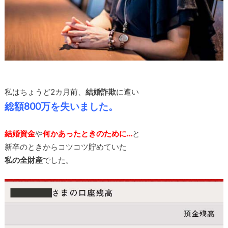
私はちょうど2カ月前、
結婚詐欺
に遭い
総額800万を失いました。
結婚資金
や
何かあったときのために…
と
新卒のときからコツコツ貯めていた
私の全財産
でした。