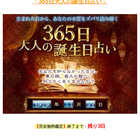
「365日大人の誕生日占い」
残り3日
【
完全無料鑑定
】
終了まで
：