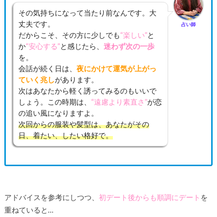
その気持ちになって当たり前なんです。大
丈夫です。
占い師
だからこそ、その方に少しでも
“楽しい”
と
か
“安心する”
と感じたら、
迷わず次の一歩
を。
会話が続く日は、
夜にかけて運気が上がっ
ていく兆し
があります。
次はあなたから軽く誘ってみるのもいいで
しょう。この時期は、
“遠慮より素直さ”
が恋
の追い風になりますよ。
次回からの服装や髪型は、あなたがその
日、着たい、したい格好で。
アドバイスを参考にしつつ、
初デート後からも順調にデート
を
重ねていると…