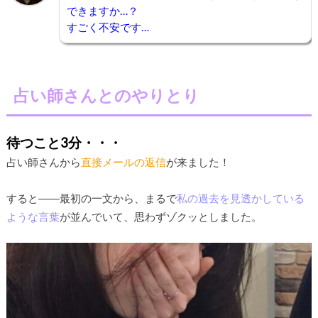
できますか…？
すごく不安です…
占い師さんとのやりとり
待つこと3分・・・
占い師さんから
直接メールの返信
が来ました！
すると――最初の一文から、まるで
私の過去を見透かしている
ような言葉
が並んでいて、思わずゾクッとしました。