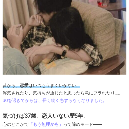
昔から、
恋愛
はいつもうまくいかない。
浮気されたり、気持ちが通じたと思ったら急にフラれたり…。
30を過ぎてからは、長く続く恋すらなくなりました。
気づけば37歳。恋人いない歴5年。
心のどこかで
「もう無理かも」
って諦めモード――