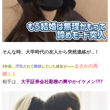
そんな時、大学時代の友人から突然連絡が…！
まさかの再
5年前、
浮気されて離婚
していた彼女が――
婚！！
相手は、
大手証券会社勤務の爽やかイケメン!?!?