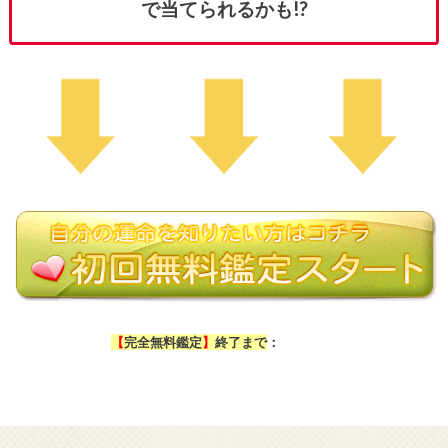
で当てられるかも!?
【
完全無料鑑定
】
終了まで
：