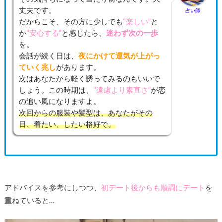
丈夫です。
占い師
だからこそ、その方に少しでも
“楽しい”
と
か
“安心する”
と感じたら、
迷わず次の一歩
を。
会話が続く日は、
夜にかけて運気が上がっ
ていく兆し
があります。
次はあなたから軽く誘ってみるのもいいで
しょう。この時期は、
“遠慮より素直さ”
が恋
の追い風になりますよ。
次回からの服装や髪型は、あなたがその
日、着たい、したい格好で。
アドバイスを参考にしつつ、
初デート後からも順調にデート
を
重ねていると…