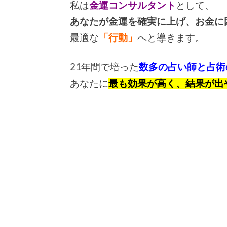
私は
金運コンサルタント
として、
あなたが金運を確実に上げ、お金に
最適な
「行動」
へと導きます。
21年間で培った
数多の占い師と占術
あなたに
最も効果が高く、結果が出