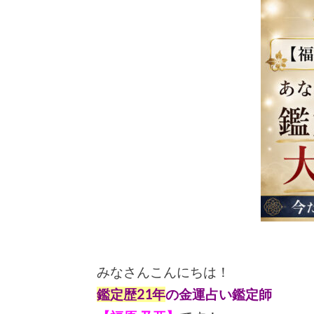
みなさん
こんにちは！
鑑定歴21年
の金運占い鑑定師