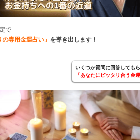
定で
リの専用金運占い」
を導き出します！
いくつか質問に回答しても
「あなたにピッタリ合う金