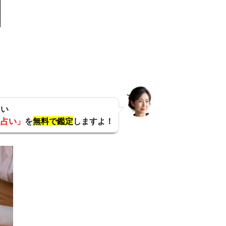
らい
運占い」
を
無料で鑑定
しますよ！