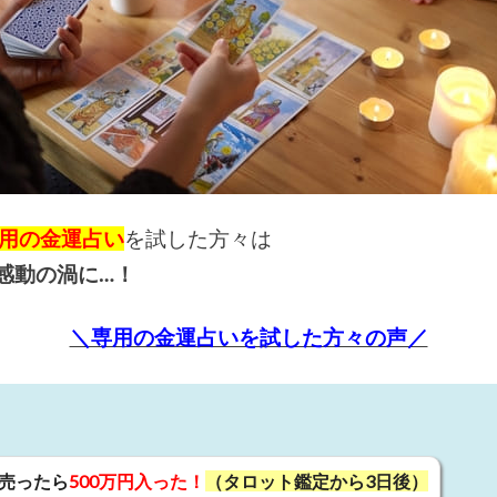
用の金運占い
を試した方々は
感動の渦に…！
＼専用の金運占いを試した方々の声／
売ったら
500万円入った！
（タロット鑑定から3日後）