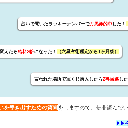
占いで聞いたラッキーナンバーで
万馬券的中
した！
変えたら
給料3倍
になった！
（六星占術鑑定から1ヶ月後）
言われた場所で宝くじ購入したら
2等当選
した
いを導き出すための質問
をしますので、是非読んで
▶▶