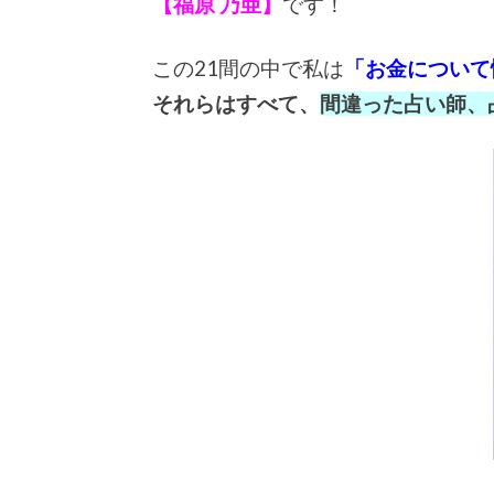
【福原 乃亜】
です！
この21間の中で私は
「お金について
それらはすべて、
間違った占い師、