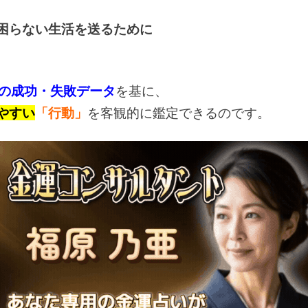
困らない生活を送るために
の成功・失敗データ
を基に、
やすい
「行動」
を客観的に鑑定できるのです。