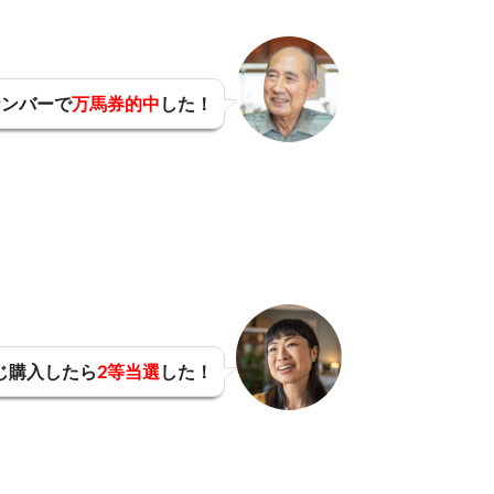
ナンバーで
万馬券的中
した！
じ購入したら
2等当選
した！