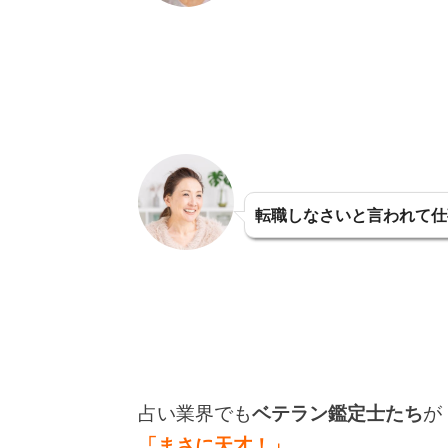
転職しなさいと言われて仕
占い業界でも
ベテラン鑑定士たち
が
「まさに天才！」