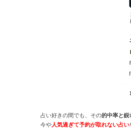
占い好きの間でも、その
的中率と鋭
今や
人気過ぎて予約が取れない占い