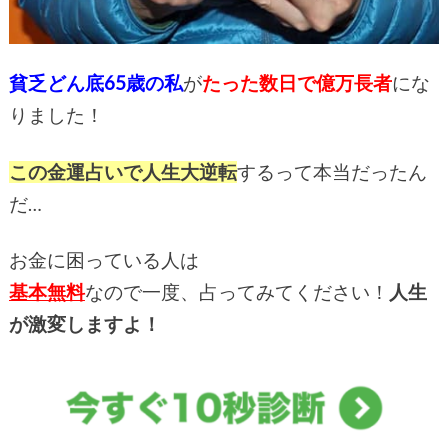
貧乏どん底65歳の私
が
たった数日で億万長者
にな
りました！
この金運占いで人生大逆転
するって本当だったん
だ…
お金に困っている人は
基本無料
なので一度、占ってみてください！
人生
が激変しますよ！