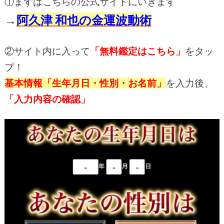
①まずはこちらの公式サイトにいきます
→
阿久津 和也の金運波動術
②サイト内に入って
「無料鑑定はこちら」
をタッ
プ！
基本情報「生年月日・性別・お名前」
を入力後、
「入力内容の確認」