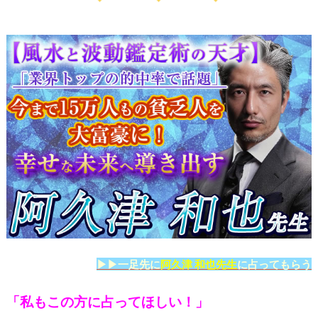
▶▶一足先に
阿久津 和也先生
に占ってもらう
「私もこの方に占ってほしい！」