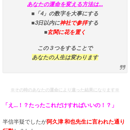
あなたの運命を変える方法は…
■「4」の数字を大事にする
■3日以内に
神社で参拝
する
■
玄関に花を置く
この３つをすることで
あなたの人生は変わります
※その時のあなたの運命により違った結果になります※
「え…！？たったこれだけすればいいの！？」
半信半疑でしたが
阿久津 和也
先生
に言われた通り