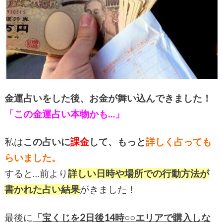
金運占いをした後、お金が舞い込んできました！
「この金運占い本物かも…」
私は
この占いに
課金
して、もっと
詳しく占っても
らいました。
すると…前より
詳しい日時や場所での行動方法が
書かれた占い結果
がきました！
最後に
「宝くじを2日後14時○○エリアで購入しな