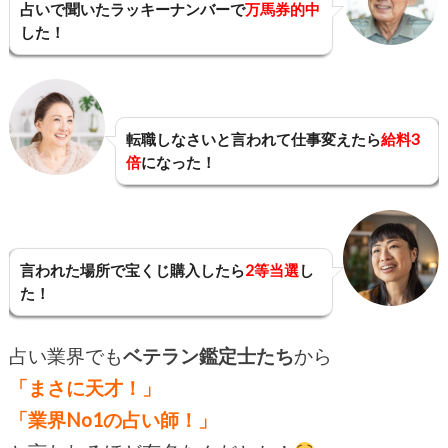
占いで聞いたラッキーナンバーで
万馬券的中
した！
転職しなさいと言われて仕事変えたら
給料3
倍
になった！
言われた場所で宝くじ購入したら
2等当選
し
た！
占い業界でも
ベテラン鑑定士たち
から
「まさに天才！」
「業界No1の占い師！」