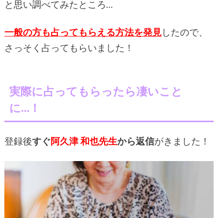
と思い調べてみたところ…
一般の方も占ってもらえる方法を発見
したので、
さっそく占ってもらいました！
実際に占ってもらったら凄いこと
に…！
登録後
すぐ
阿久津 和也先生
から返信
がきました！