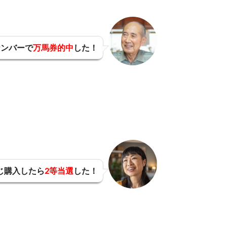
ナンバーで
万馬券的中
した！
じ購入したら
2等当選
した！