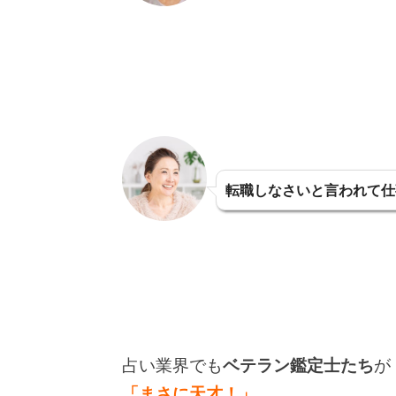
転職しなさいと言われて仕
占い業界でも
ベテラン鑑定士たち
が
「まさに天才！」