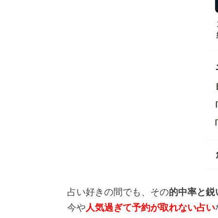
占い好きの間でも、その
的中率と鋭
今や
人気過ぎて予約が取れない占い