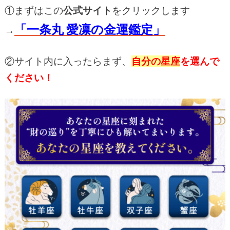
①
まずはこの
公式サイト
をクリックします
「一条丸 愛凛の金運鑑定」
→
②サイト内に入ったらまず、
自分の星座
を
選んで
ください！