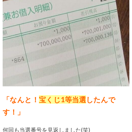
「なんと！
宝くじ1等当選
したんで
す！」
何回も当選番号を見返しました(笑)