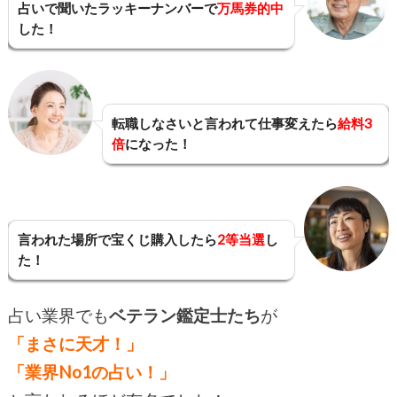
占いで聞いたラッキーナンバーで
万馬券的中
した！
転職しなさいと言われて仕事変えたら
給料3
倍
になった！
言われた場所で宝くじ購入したら
2等当選
し
た！
占い業界でも
ベテラン鑑定士たち
が
「まさに天才！」
「業界No1の占い！」