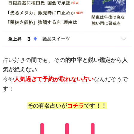
占い好きの間でも、その
的中率と鋭い鑑定から人
気が絶えない
今や
人気過ぎて予約が取れない占い
なんだそうで
す！
その有名占いが
コチラ
です！！