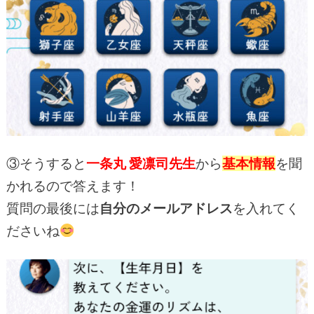
③そうすると
一条丸 愛凛司先
生
から
基本情報
を聞
かれるので答えます！
質問の最後には
自分のメールアドレス
を入れてく
ださいね