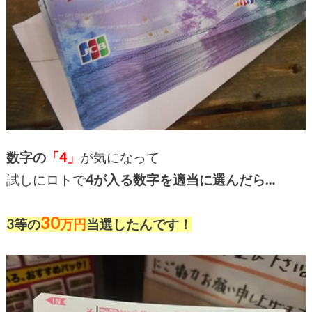
数字の
「4」
が気になって
試しにロトで
4が入る数字を適当に選んだら…
30
3等の
万円
当選したんです！