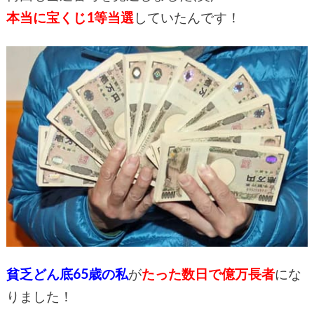
本当に宝くじ1等当選
していたんです！
貧乏どん底65歳の私
が
たった数日で億万長者
にな
りました！