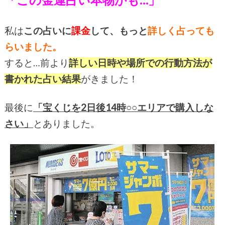
私は
この占いに
課金
して、もっと
詳しく占っても
らいました。
すると…前より
詳しい日時や場所での行動方法が
書かれた占い結果
がきました！
最後に
「宝くじを2日後14時○○エリアで購入しな
さい」
とありました。