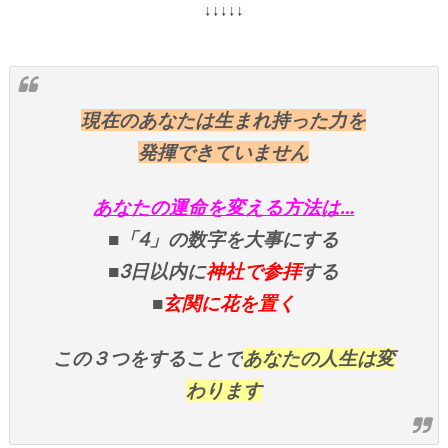
↓↓↓↓↓
現在のあなたは生まれ持った力を
発揮できていません
あなたの運命を変える方法は…
■「4」の数字を大事にする
■3日以内に
神社で参拝
する
■
玄関に花を置く
この３つをすることで
あなたの人生は変
わります