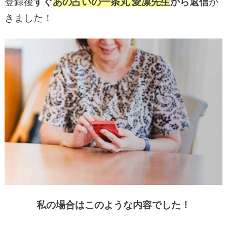
登録後
すぐ
あの占いの一条丸 愛凛先生
から返信
が
きました！
私の場合はこのような内容でした！