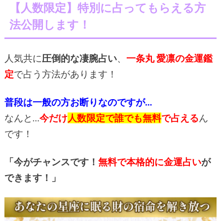
【人数限定】特別に占ってもらえる方
法公開します！
人気共に
圧倒的な凄腕占い
、
一条丸 愛凛の金運鑑
定
で占う方法があります！
普段は一般の方お断りなのですが…
なんと…
今だけ
人数限定で誰でも無料
で占える
ん
です！
「今がチャンスです！
無料で本格的に金運占い
が
できます！」