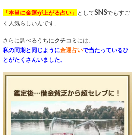
SNS
「本当に金運が上がる占い」
として
でもすご
く人気らしいんです。
さらに調べるうちに
クチコミ
には、
私の同期と同じように
金運占い
で当たっているひ
とがたくさんいました。