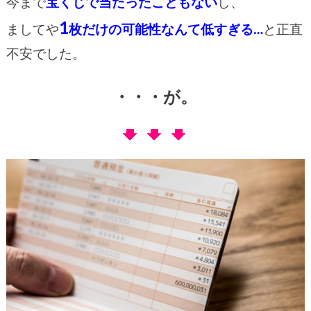
今まで
宝くじで当たったこともない
し、
1
ましてや
枚だけの可能性なんて低すぎる…
と正直
不安でした。
・・・が。