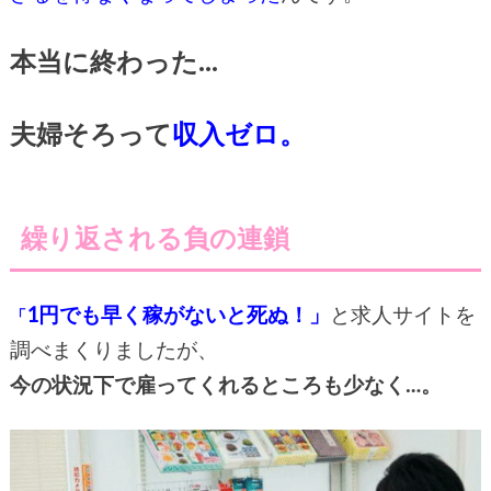
本当に終わった…
夫婦そろって
収入ゼロ。
繰り返される負の連鎖
1円
でも早く稼がないと死ぬ！」
と求人サイトを
「
調べまくりましたが、
今の状況下で雇ってくれるところも少なく…。