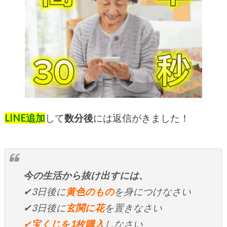
LINE追加
して
数
分後
には返信がきました！
今の生活から抜け出すには、
✔3日後に
黄色のもの
を身につけなさい
✔3日後に
玄関に花
を置きなさい
✔
宝くじを1枚購入
しなさい