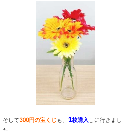
1
そして
300円の宝くじ
も、
枚購入
しに行きまし
た。