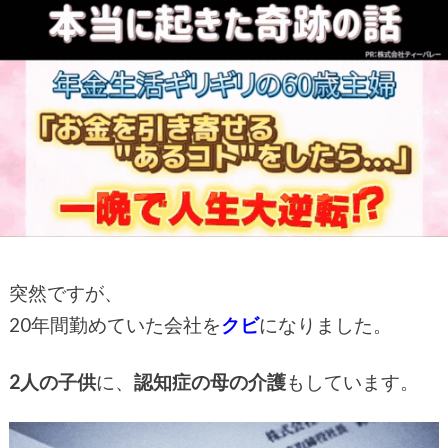
突然ですが、
20年間勤めていた会社を
クビ
になりました。
2人の子供
に、
認知症の母の介護
もしています。