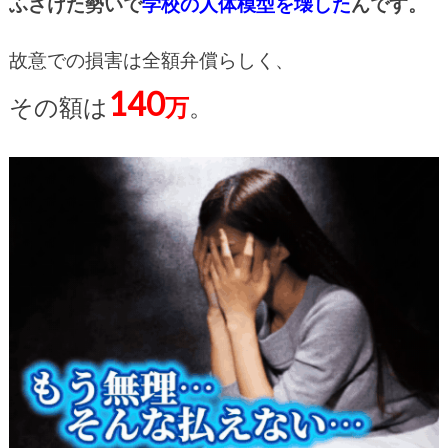
ふざけた勢いで
学校の人体模型を壊した
んです。
故意での損害は全額弁償らしく、
140
その額は
万
。