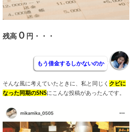
０
残高
円・・・
もう
借金す
るしかないのか
そんな風に考えていたときに、私と同じく
クビに
なった同期のSNS
にこんな投稿があったんです。