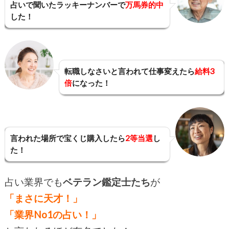
占いで聞いたラッキーナンバーで
万馬券的中
した！
転職しなさいと言われて仕事変えたら
給料3
倍
になった！
言われた場所で宝くじ購入したら
2等当選
し
た！
占い業界でも
ベテラン鑑定士たち
が
「まさに天才！」
「業界No1の占い！」