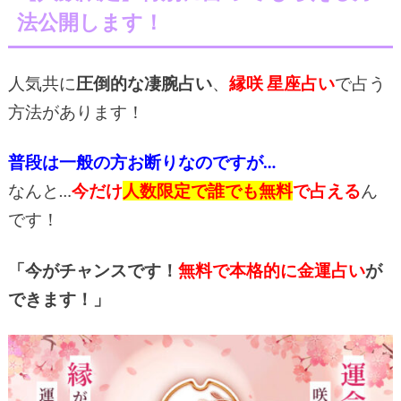
法公開します！
人気共に
圧倒的な凄腕占い
、
縁咲 星座占い
で占う
方法があります！
普段は一般の方お断りなのですが…
なんと…
今だけ
人数限定で誰でも無料
で占える
ん
です！
「今がチャンスです！
無料で本格的に金運占い
が
できます！」