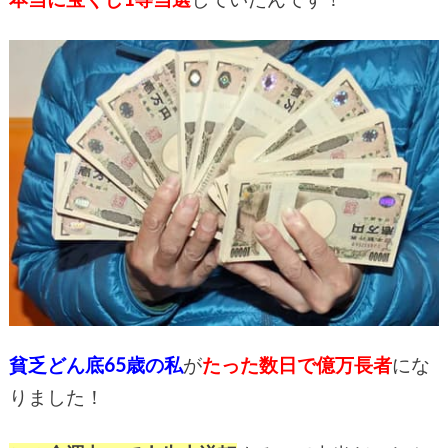
貧乏どん底65歳の私
が
たった数日で億万長者
にな
りました！