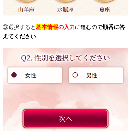
③選択すると
基本情報
の入力
に進むので
順番に答
えてください