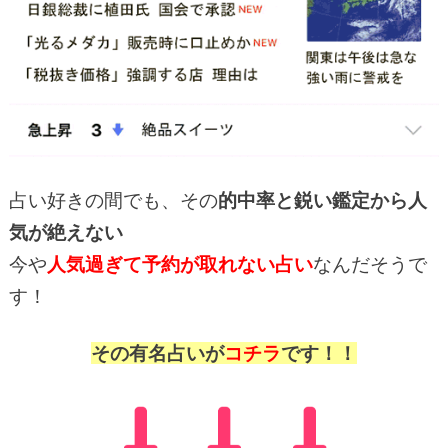
占い好きの間でも、その
的中率と鋭い鑑定から人
気が絶えない
今や
人気過ぎて予約が取れない占い
なんだそうで
す！
その有名占いが
コチラ
です！！