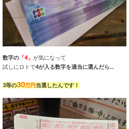
数字の
「4」
が気になって
試しにロトで
4が入る数字を適当に選んだら…
30
3等の
万円
当選したんです！