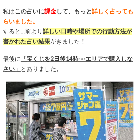
私は
この占いに
課金
して、もっと
詳しく占っても
らいました。
すると…前より
詳しい日時や場所での行動方法が
書かれた占い結果
がきました！
最後に
「宝くじを2日後14時○○エリアで購入しな
さい」
とありました。