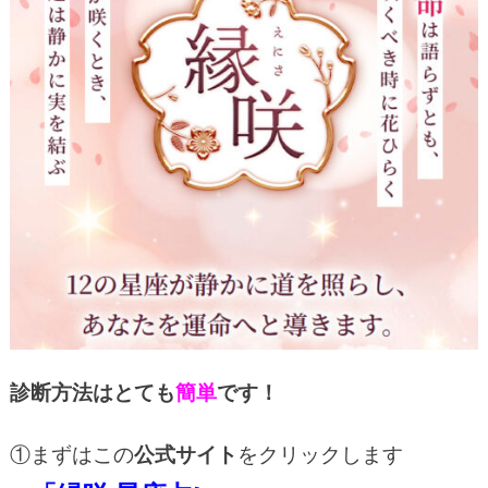
診断方法はとても
簡単
です！
①
まずはこの
公式サイト
をクリックします