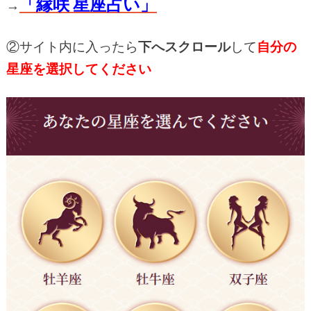
「縁咲 星座占い」
→
②サイト内に入ったら
下へスクロール
して
自分の
星座を選択してください