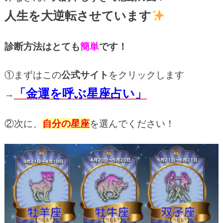
人生を大逆転させています
診断方法はとても
簡単
です！
①
まずはこの
公式サイト
をクリックします
「金運を呼ぶ星座占い」
→
②次に、
自分の星座
を選んでください！