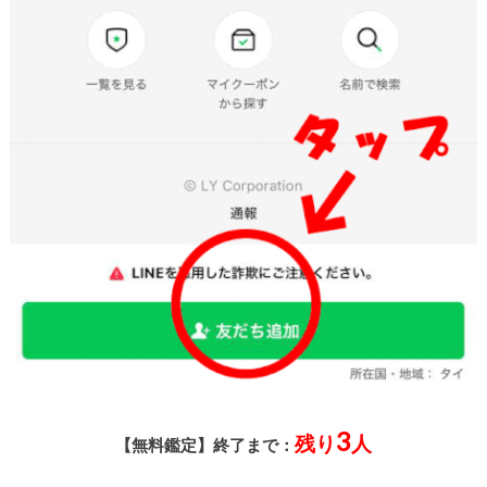
3
残り
人
【無料鑑定】終了まで：