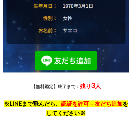
3
残り
人
【無料鑑定】終了まで：
※LINEまで飛んだら、
認証を許可→友だち追加
を
してください※