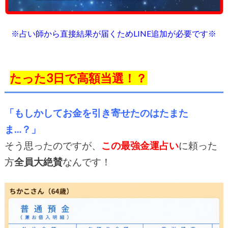
※占い師から直接結果が届くためLINE追加が必要です※
たった3日で高額当選！？
「もしかしてお金を引き寄せたのはたまた
ま…？」
そう思ったのですが、
この最強金運占い
に頼った
方
全員大絶賛
なんです！