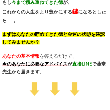
もし
今まで積み重ねてきた徳
が、
鍵
これからの人生をより豊かにする
になるとした
ら──。
まずはあなたの貯めてきた徳と金運の状態を確認
してみませんか？
あなたの
基本情報
を答えるだけで、
今のあなたに必要なアドバイス
が
直接LINE
で藤堂
先生から届きます。