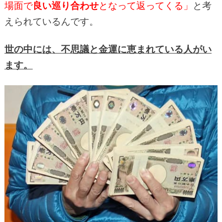
場面で
良い巡り合わせ
となって返ってくる」
と考
えられているんです。
世の中には、不思議と金運に恵まれている人がい
ます。