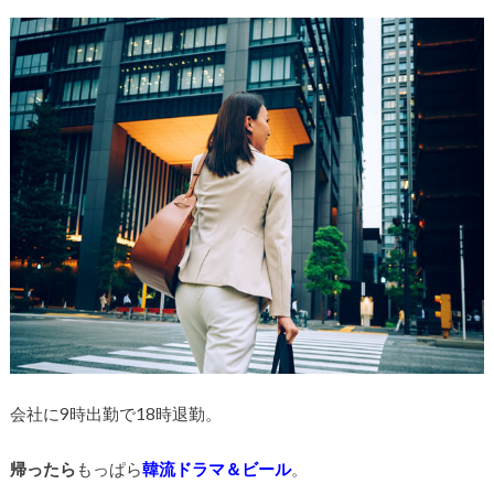
会社に9時出勤で18時退勤。
帰ったら
もっぱら
韓流ドラマ＆ビール
。