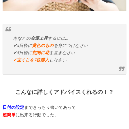
あなたの
金運上昇
するには…
✔5日後に
黄色のもの
を身につけなさい
✔5日後に
玄関に花
を置きなさい
✔
宝くじを1枚購入
しなさい
こんなに詳しくアドバイスくれるの！？
日付の設定
まできっちり書いてあって
超簡単
に出来る行動でした。