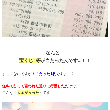
なんと！
宝くじ1等
が当たったんです…！！
すごくないですか！？
たった1枚
ですよ！？
無料で占って言われた通りに行動しただけ
で、
こんなに
大金が入った
んです！