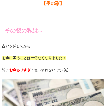
【季の彩】
その後の私は…
占い
を試してから
お金に困ることは一切なくなりました！
逆に
お金ありすぎ
て使い切れないです(笑)