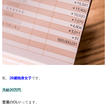
私、
28歳独身女子
です。
月給20万円
。
普通のOL
やってます。