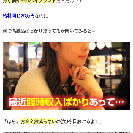
持ち物が全部ハイブランド
だったんです！
給料同じ20万円
なのに…
何で
高級品ばっかり持ってるか聞いてみると…
「ほら。
お金全然減らない
の(笑)
今日おごるよ！」