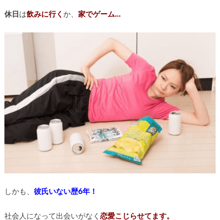
休日
は
飲みに行く
か、
家でゲーム…
しかも、
彼氏いない歴6年！
社会人になって出会いがなく
恋愛こじらせてます。