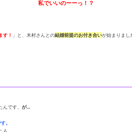
私でいいのーーっ！？
ます！
」と、木村さんとの
結婚前提のお付き合い
が始まりまし
たんです、
が…
です。
ころ、