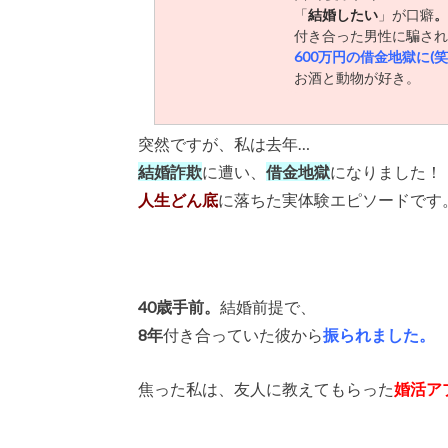
「
結婚したい
」が口癖
。
付き合った男性に騙され
600万円の借金地獄に(笑
お酒と動物が好き。
突然ですが、私は去年…
結婚詐欺
に遭い、
借金地獄
になりました！
人生どん底
に落ちた実体験エピソードです
40歳手前。
結婚前提で、
8年
付き合っていた彼から
振られました。
焦った私は、友人に教えてもらった
婚活ア