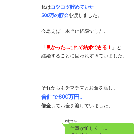
私は
コツコツ貯めていた
500万の貯金
を渡しました。
今思えば、本当に軽率でした。
「
良かった…これで結婚できる！
」と
結婚することに囚われすぎていました。
それからもチマチマとお金を渡し、
合計で800万円。
借金
してお金を渡していました。
木村さん
仕事が忙しくて…