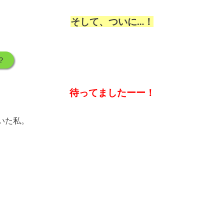
そして、ついに…！
？
待ってましたーー！
いた私。