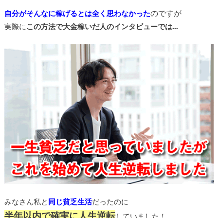
の
ですが
自分がそんなに稼げるとは全く思わなかった
実際に
この方法で大金稼いだ人のインタビューでは…
みなさん私と
同じ貧乏生活
だったのに
半年以内で確実に人生逆転
していました！