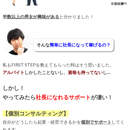
半数以上の男女が興味がある
と分かりました！
そんな
簡単に社長になって稼げるの？
私もFIRST STEPを教えてもらった時はそう思いました。
アルバイト
しかしたことないし、
資格も持ってない
し…
しかし！
やってみたら
社長になれるサポート
が凄い！
【個別コンサルティング】
自分がどうしたら起業・経営できるかを
個別でサポート
してく
れます。