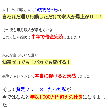
今までの月収なんて
16万円だった
のに…
言われた通り行動しただけで収入が爆上がり！！
その後も
毎月収入が増え
ていき
半年で借金完済
この方法を始めて
しました！
親友が言っていた通り
知識ゼロでも！バカでも稼げる！
本当に稼げると実感
実際チャレンジして
しました！
そして
貧乏フリーターだった私
が
今ではなんと
年収1,000万円超えの社長
になりまし
た！