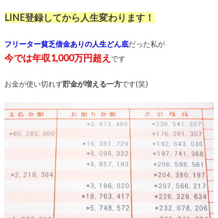
LINE登録してから人生変わります！
フリーター貧乏借金ありの人生どん底
だった私が
今では年収1,000万円超え
です
お金が使い切れず
貯金が増える一方
です(笑)