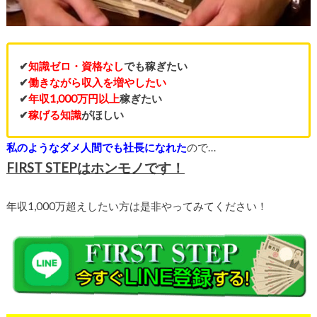
✔
知識ゼロ・資格なし
でも稼ぎたい
✔
働きながら収入を増やしたい
✔
年収1,000万円以上
稼ぎたい
✔
稼げる知識
がほしい
私のようなダメ人間でも社長になれた
ので…
FIRST STEPはホンモノです！
年収1,000万超えしたい方は是非やってみてください！