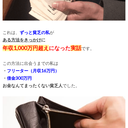
これは、
ずっと貧乏の私
が
ある方法をきっかけ
に
年収1,000万円超え
になった
実話
です。
この方法に出会うまでの私は
・
フリーター（月収16万円）
・
借金300万円
お金なんてまったくない
貧乏人
でした。