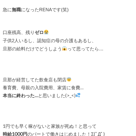
急に
無職
になったRENAです(笑)
口座残高、残り
ゼロ
子供2人いるし、認知症の母の介護もあるし、
旦那の給料だけでどうしよう
って思ってたら…
旦那が経営してた飲食店も閉店
養育費、母親の入院費用、家賃に食費…
本当に終わった…
と思いました(>_<)
1円でも早く稼がないと家族が死ぬ！と思って
時給1000円
のパートで働きはじめました！Σ(ﾟДﾟ)