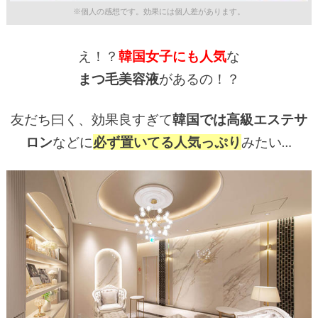
※個人の感想です。効果には個人差があります。
え！？
韓国女子にも人気
な
まつ毛美容液
があるの！？
友だち曰く、効果良すぎて
韓国では高級エステサ
ロン
などに
必ず置いてる人気っぷり
みたい…