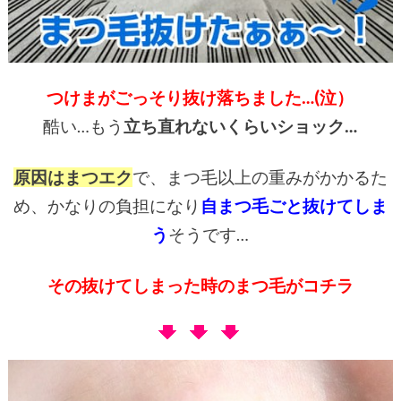
つけまがごっそり抜け落ちました…(泣）
酷い…もう
立ち直れないくらいショック…
原因はまつエク
で、まつ毛以上の重みがかかるた
め、かなりの負担になり
自まつ毛ごと抜けてしま
う
そうです…
その抜けてしまった時のまつ毛がコチラ