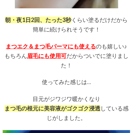
朝・夜1日2回、たった3秒
くらい塗るだけだから
簡単に続けられそうです！
まつエク＆まつ毛パーマにも使える
のも嬉しい♪
もちろん
眉毛にも使用可
だからついでに塗りまし
た！
使ってみた感じは…
目元がジワジワ暖かくなり
まつ毛の根元に美容液がゴクゴク浸透
している感
じがしました。