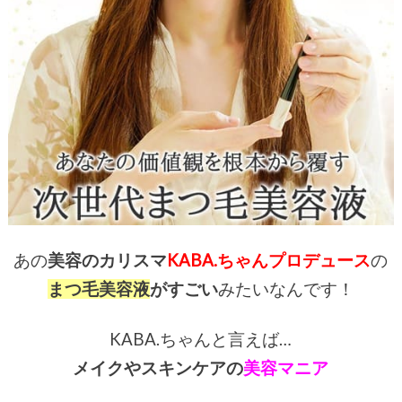
あの
美容のカリスマ
KABA.ちゃんプロデュース
の
まつ毛美容液
がすごい
みたいなんです！
KABA.ちゃんと言えば…
メイクやスキンケアの
美容マニア