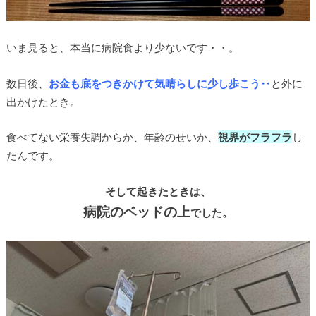
いま見ると、本当に病院食より少ないです・・。
数日後、
お金も底をつきかけて気晴らしに少し歩こう‥
と外に
出かけたとき。
食べてない栄養失調からか、年齢のせいか、
視界がフラフラ
し
たんです。
そして起きたときは、
病院のベッドの上
でした。