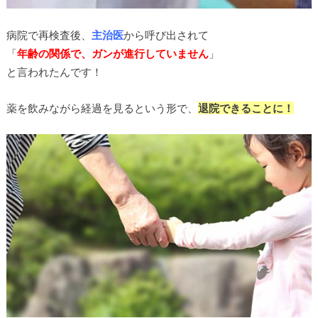
病院で再検査後、
主治医
から呼び出されて
「
年齢の関係で、ガンが進行していません
」
と言われたんです！
薬を飲みながら経過を見るという形で、
退院できることに！