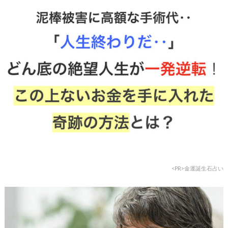
<PR>金運誕生石占い