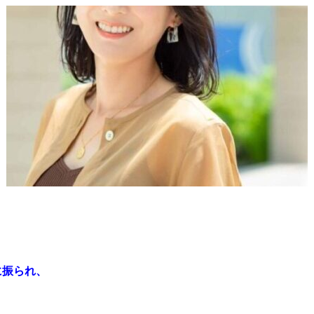
に振られ、
。