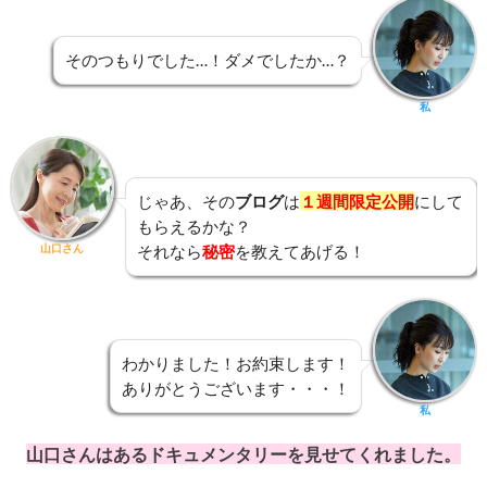
そのつもりでした…！ダメでしたか…？
私
じゃあ、その
ブログ
は
１週間限定公開
にして
もらえるかな？
山口さん
それなら
秘密
を教えてあげる！
わかりました！お約束します！
ありがとうございます・・・！
私
山口さんはあるドキュメンタリーを見せてくれました。