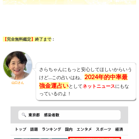
残り3日
【
完全無料鑑定
】
終了まで
：
さらちゃんにもっと安心してほしいからいう
2024年的中率最
けど…この占いはね、
山口さん
強金運占い
として
ネットニュース
にもな
っているのよ！