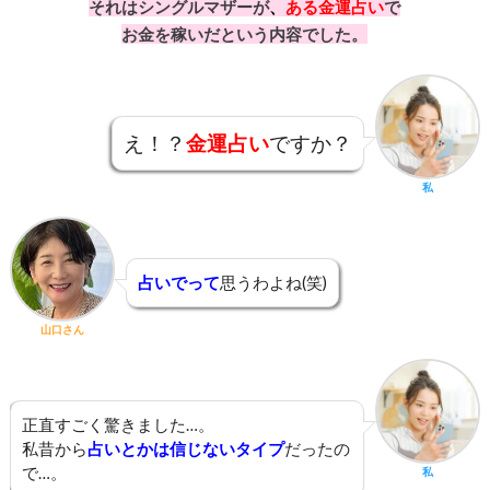
それはシングルマザーが
、
ある金運占い
で
お金を稼いだという内容でした。
え！？
金運占い
ですか？
私
占いでって
思うわよね(笑)
山口さん
正直すごく驚きました…。
私昔から
占いとかは信じないタイプ
だったの
で…。
私