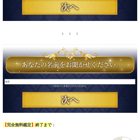
↓ ↓ ↓
残り3日
【
完全無料鑑定
】
終了まで
：