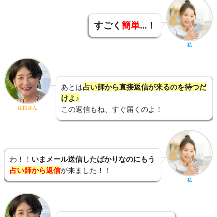
すごく
簡単
…！
私
あとは
占い師から直接返信が来るのを待つだ
けよ♪
山口さん
この返信もね、すぐ届くのよ！
わ！！
いまメール送信したばかりなのにもう
占い師から返信
が来ました！！
私