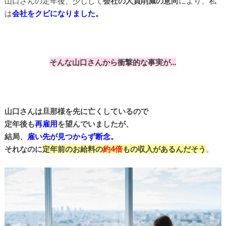
山口さんの定年後、少しして
会社の人員削減の意向
により、私
は
会社をクビになりました。
そんな山口さんから衝撃的な事実が…
山口さんは旦那様を先に亡くしているので
定年後も
再雇用
を望んでいましたが、
結局、
雇い先が見つからず断念。
それなのに
定年前のお給料の
約4倍
もの収入があるんだそう
。