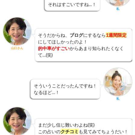
それはすごいですね…！
私
そうだからね、
ブログ
にするなら
1週間限定
にしてほしかったのよ！
的中率がすごい
からあまり知られたくなく
山口さん
て…(笑)
そういうことだったんですね！
なるほど…！
私
まだ少し信じ難いわよね(笑)
この占いの
クチコミ
も見てみてちょうだい！