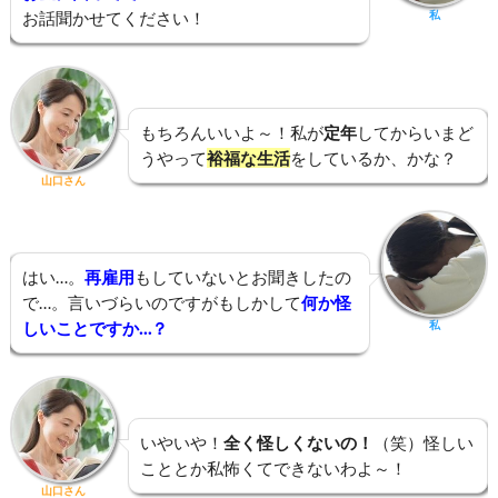
お話聞かせてください！
私
もちろんいいよ～！私が
定年
してからいまど
うやって
裕福な生活
をしているか、かな？
山口さん
はい…。
再雇用
もしていないとお聞きしたの
で…。言いづらいのですがもしかして
何か怪
しいことですか…？
私
いやいや！
全く怪しくないの！
（笑）怪しい
こととか私怖くてできないわよ～！
山口さん