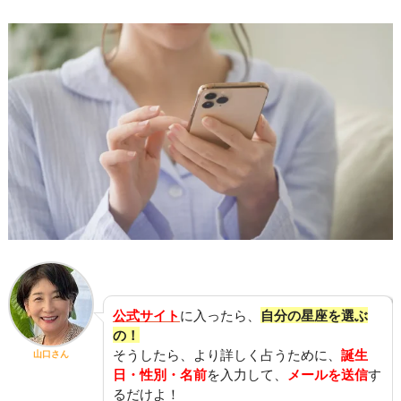
公式サイト
に入ったら、
自分の星座を
選ぶ
の！
そうしたら、より詳しく占うために、
誕生
山口さん
日・性別・名前
を入力して、
メールを送信
す
るだけよ！