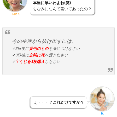
本当に早いわよね(笑)
ちなみになんて書いてあったの？
山口さん
今の生活から抜け出すには、
✔3日後に
黄色のもの
を身につけなさい
✔3日後に
玄関に花
を置きなさい
✔
宝くじを1枚購入
しなさい
え・・・？
これだけですか？
私