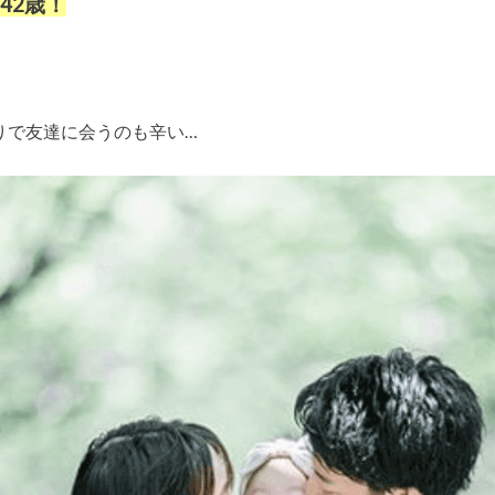
42歳！
りで友達に会うのも辛い…