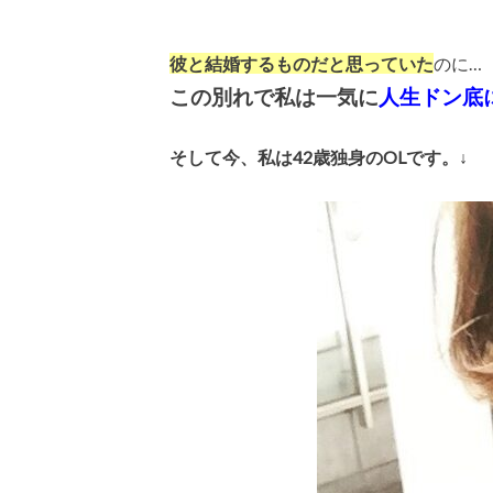
彼と結婚するものだと思っていた
のに…
この別れで私は一気に
人生ドン底
そして今、
私は42歳独身のOLです。↓