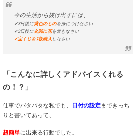
今の生活から抜け出すには、
✔3日後に
黄色のもの
を身につけなさい
✔3日後に
玄関に花
を置きなさい
✔
宝くじを1枚購入
しなさい
「こんなに詳しくアドバイスくれる
の！？」
仕事でバタバタな私でも、
日付の設定
まできっち
りと書いてあって、
超簡単
に出来る行動でした。