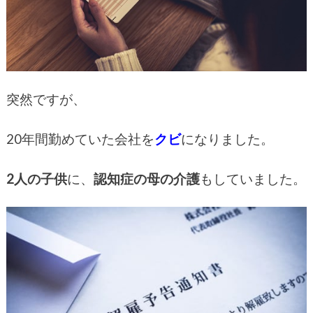
突然ですが、
20年間勤めていた会社を
クビ
になりました。
2人の子供
に、
認知症の母の介護
もしていました。