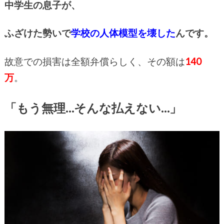
中学生の息子が、
ふざけた勢いで
学校の人体模型を壊した
んです。
故意での損害は全額弁償らしく、その額は
140
万
。
「もう無理…そんな払えない…」