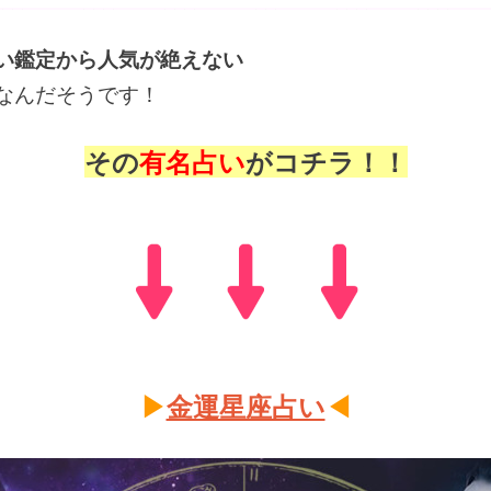
い鑑定から人気が絶えない
なんだそうです！
その
有名占い
がコチラ！！
▶
金運星座占い
◀