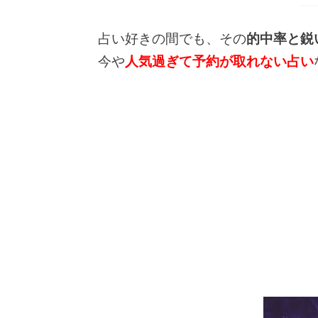
占い好きの間でも、その
的中率と鋭
今や
人気過ぎて予約が取れない占い