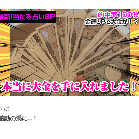
々は
感動の渦に…！