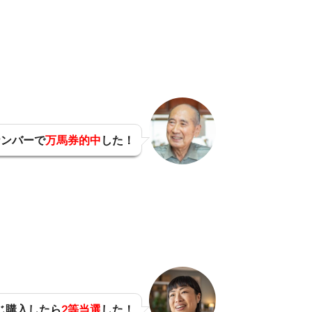
ナンバーで
万馬券的中
した！
じ購入したら
2等当選
した！