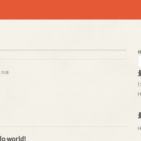
.11.30
H
H
lo world!