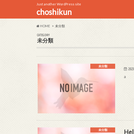
Just another WordPress site
choshikun
HOME
未分類
CATEGORY
未分類
未分類
2023
a
Hel
未分類